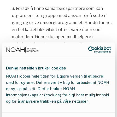
3. Forsøk å finne samarbeidspartnere som kan
utgjøre en liten gruppe med ansvar for å sette i
gang og drive omsorgsprogrammet. Har du funnet
en hel katteflokk vil det oftest være noen som
mater dem. Finner du ingen medhjelpere i
nabolaget, kan du spørre dyrevernforeninger om
de har medlemmer i nærheten.
4. Inngå avtale med veterinær om en pakkepris for
Denne nettsiden bruker cookies
helsesjekk, sterilisering / kastrering, øremerking.
NOAH jobber hele tiden for å gjøre verden til et bedre
Stingene må syes med tråd som oppløses av seg
sted for dyrene. Det er svært viktig for arbeidet at NOAH
selv.
er synlig på nett. Derfor bruker NOAH
informasjonskapsler (cookies) for å gi best mulig innhold
5. Legg en plan for hvor og hvordan kattene kan
og for å analysere trafikken på våre nettsider.
holdes inne under rehabiliteringen etter
operasjonen: Hannkatter 1-3 dager, hunnkatter 7-