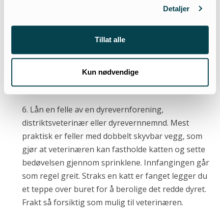
10 dager. Underveis vurderes behovet i hvert
Detaljer
enkelt tilfelle. Ofte må det benyttes bur. Disse må
være store nok til dokasse, spise- og soveplass. Det
Tillat alle
enkleste er å overføre katten til buret mens den er
bedøvet. Helst bør det være mulig å frakte katten i
oppholdsburet tilbake til tilholdsstedet. Følg
Kun nødvendige
veterinærens råd om mating og stell.
6. Lån en felle av en dyrevernforening,
distriktsveterinær eller dyrevernnemnd. Mest
praktisk er feller med dobbelt skyvbar vegg, som
gjør at veterinæren kan fastholde katten og sette
bedøvelsen gjennom sprinklene. Innfangingen går
som regel greit. Straks en katt er fanget legger du
et teppe over buret for å berolige det redde dyret.
Frakt så forsiktig som mulig til veterinæren.