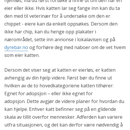
hjemløs, må du først forsøke å finne ut om den har en
eier eller ikke. Hvis katten lar seg fange inn kan du ta
den med til veterinær for å undersøke om den er
chippet - eiere kan da enkelt oppsøkes. Dersom den
ikke har chip, kan du henge opp plakater i
nærområdet, sette inn annonse i lokalavisen og på
dyrebar.no
og forhøre deg med naboer om de vet hvem
som eier katten.
Dersom det viser seg at katten er eierløs, er katten
avhengig av din hjelp videre. Først bør du finne ut
hvilken av de to hovedkategoriene katten tilhører:
Egnet for adopsjon – eller ikke egnet for
adopsjon. Dette avgjør de videre planer for hvordan du
kan hjelpe. Enhver katt befinner seg på en glidende
skala av tillit overfor mennesker. Adferden kan variere
utfra situasjonen, og det kan derfor være nødvendig å